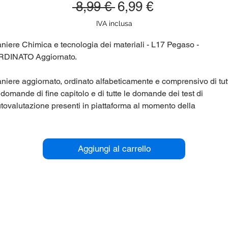
Prezzo
Prezzo
 8,99 € 
6,99 €
regolare
scontato
IVA inclusa
niere Chimica e tecnologia dei materiali - L17 Pegaso -
RDINATO Aggiornato.
niere aggiornato, ordinato alfabeticamente e comprensivo di tut
 domande di fine capitolo e di tutte le domande dei test di
tovalutazione presenti in piattaforma al momento della
bblicazione. Corso di laurea Pegaso (Pegaso, Universita'
lematica) L17.
Aggiungi al carrello
r maggiori informazioni contattaci qui sul sito (chat in basso a
stra), oppure su Telegram nel gruppo @panieri_unipegaso.
utaci anche tu a migliorare ed incrementare i panieri, riceverai
onti esclusivi.