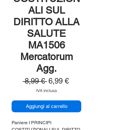
ALI SUL
DIRITTO ALLA
SALUTE
MA1506
Mercatorum
Agg.
Prezzo
Prezzo
 8,99 € 
6,99 €
regolare
scontato
IVA inclusa
Aggiungi al carrello
Paniere I PRINCIPI
COSTITUZIONALI SUL DIRITTO