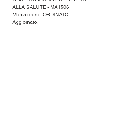
ALLA SALUTE - MA1506
Mercatorum - ORDINATO
Aggiornato.
Paniere aggiornato, ordinato
alfabeticamente e comprensivo di
tutte le domande di fine capitolo e
di tutte le domande dei test di
autovalutazione. Corso di laurea
Mercatorum (Mercatorum,
Universita' Telematica) MA1506.
Per maggiori informazioni
contattaci qui sul sito (chat in
basso a destra), oppure su
Telegram nel gruppo
@panieri_unipegaso.