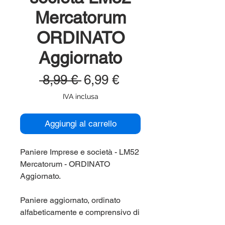
Mercatorum
ORDINATO
Aggiornato
Prezzo
Prezzo
 8,99 € 
6,99 €
regolare
scontato
IVA inclusa
Aggiungi al carrello
Paniere Imprese e società - LM52
Mercatorum - ORDINATO
Aggiornato.
Paniere aggiornato, ordinato
alfabeticamente e comprensivo di
tutte le domande di fine capitolo e