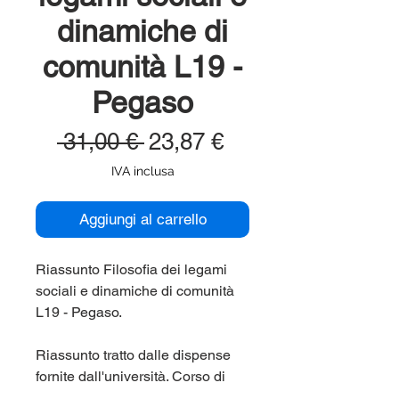
dinamiche di
comunità L19 -
Pegaso
Prezzo
Prezzo
 31,00 € 
23,87 €
regolare
scontato
IVA inclusa
Aggiungi al carrello
Riassunto Filosofia dei legami
sociali e dinamiche di comunità
L19 - Pegaso.
Riassunto tratto dalle dispense
fornite dall'università. Corso di
laurea Pegaso (Pegaso,