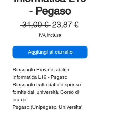
- Pegaso
Prezzo
Prezzo
 31,00 € 
23,87 €
regolare
scontato
IVA inclusa
Aggiungi al carrello
Riassunto Prova di abilità
informatica L19 - Pegaso
Riassunto tratto dalle dispense
fornite dall'università. Corso di
laurea
Pegaso (Unipegaso, Universita'
Telematica) L19.
Per maggiori informazioni
contattaci qui sul sito (chat in