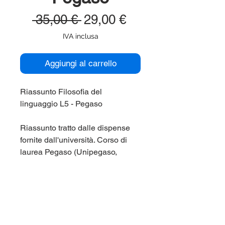
Prezzo
Prezzo
 35,00 € 
29,00 €
regolare
scontato
IVA inclusa
Aggiungi al carrello
Riassunto Filosofia del
linguaggio L5 - Pegaso
Riassunto tratto dalle dispense
fornite dall'università. Corso di
laurea Pegaso (Unipegaso,
Universita' Telematica)
L5 Filosofia ed Etica.
Per maggiori informazioni
contattaci qui sul sito (chat in
basso a destra), oppure su