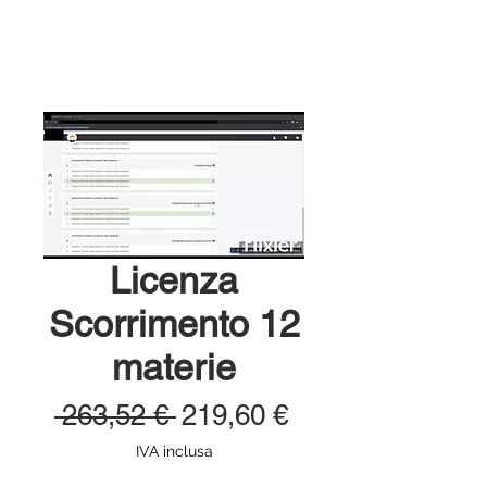
Licenza
Scorrimento 12
materie
Prezzo
Prezzo
 263,52 € 
219,60 €
regolare
scontato
IVA inclusa