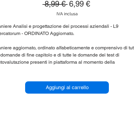
Prezzo
Prezzo
 8,99 € 
6,99 €
regolare
scontato
IVA inclusa
niere Analisi e progettazione dei processi aziendali - L9
rcatorum - ORDINATO Aggiornato.
niere aggiornato, ordinato alfabeticamente e comprensivo di tut
 domande di fine capitolo e di tutte le domande dei test di
tovalutazione presenti in piattaforma al momento della
bblicazione. Corso di laurea Mercatorum (Mercatorum, Universi
lematica) L9.
Aggiungi al carrello
r maggiori informazioni contattaci qui sul sito (chat in basso a
stra), oppure su Telegram nel gruppo @panieri_unipegaso.
utaci anche tu a migliorare ed incrementare i panieri, riceverai
onti esclusivi.