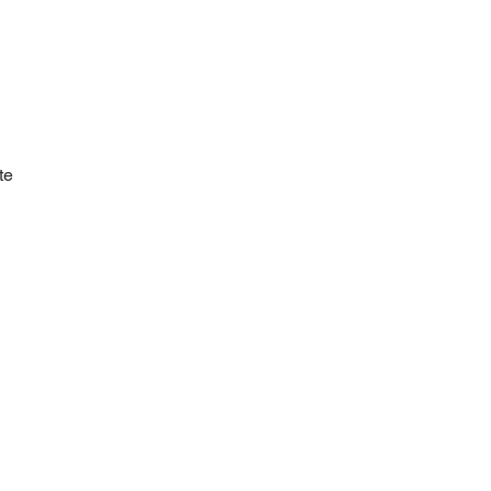
te
ta'