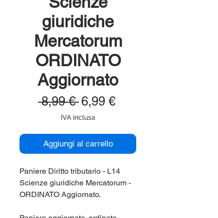
Scienze
giuridiche
Mercatorum
ORDINATO
Aggiornato
Prezzo
Prezzo
 8,99 € 
6,99 €
regolare
scontato
IVA inclusa
Aggiungi al carrello
Paniere Diritto tributario - L14
Scienze giuridiche Mercatorum -
ORDINATO Aggiornato.
Paniere aggiornato, ordinato