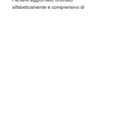
alfabeticamente e comprensivo di
tutte le domande di fine capitolo e
di tutte le domande dei test di
autovalutazione. Corso di laurea
Mercatorum (Unimercatorum,
Universit Telematica) L14
Scienze giuridiche.
Per maggiori informazioni
contattaci qui sul sito (chat in
basso a destra), oppure su
Telegram nel gruppo
panieri_unipegaso.