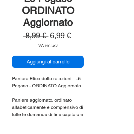
ORDINATO
Aggiornato
Prezzo
Prezzo
 8,99 € 
6,99 €
regolare
scontato
IVA inclusa
Aggiungi al carrello
Paniere Etica delle relazioni - L5
Pegaso - ORDINATO Aggiornato.
Paniere aggiornato, ordinato
alfabeticamente e comprensivo di
tutte le domande di fine capitolo e
di tutte le domande dei test di
autovalutazione. Corso di laurea