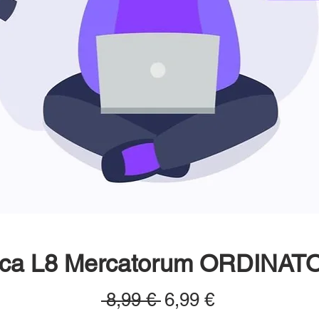
sica L8 Mercatorum ORDINATO
Prezzo
Prezzo
 8,99 € 
6,99 €