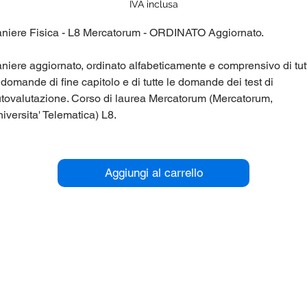
regolare
scontato
IVA inclusa
niere Fisica - L8 Mercatorum - ORDINATO Aggiornato.
niere aggiornato, ordinato alfabeticamente e comprensivo di tut
 domande di fine capitolo e di tutte le domande dei test di
tovalutazione. Corso di laurea Mercatorum (Mercatorum,
iversita' Telematica) L8.
r maggiori informazioni contattaci qui sul sito (chat in basso a
stra), oppure su Telegram nel gruppo @panieri_unipegaso.
Aggiungi al carrello
utaci anche tu a migliorare ed incrementare i panieri, riceverai
onti esclusivi.