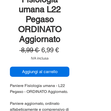
umana L22
Pegaso
ORDINATO
Aggiornato
Prezzo
Prezzo
 8,99 € 
6,99 €
regolare
scontato
IVA inclusa
Aggiungi al carrello
Paniere Fisiologia umana - L22
Pegaso - ORDINATO Aggiornato.
Paniere aggiornato, ordinato
alfabeticamente e comprensivo di