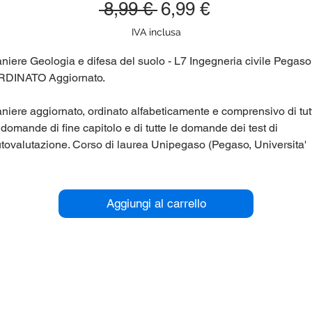
Prezzo
Prezzo
 8,99 € 
6,99 €
regolare
scontato
IVA inclusa
niere Geologia e difesa del suolo - L7 Ingegneria civile Pegaso
RDINATO Aggiornato.
niere aggiornato, ordinato alfabeticamente e comprensivo di tut
 domande di fine capitolo e di tutte le domande dei test di
tovalutazione. Corso di laurea Unipegaso (Pegaso, Universita'
lematica) L7 Ingegneria civile.
r maggiori informazioni contattaci qui sul sito (chat in basso a
Aggiungi al carrello
stra), oppure su Telegram nel gruppo panieri_unipegaso.