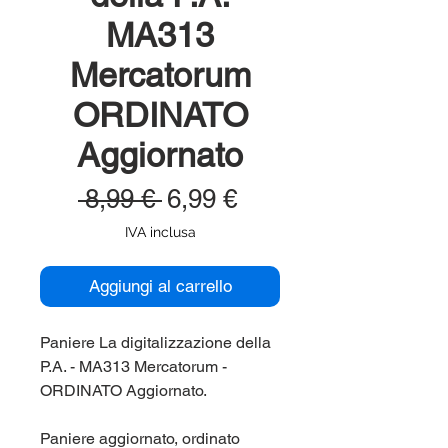
MA313
Mercatorum
ORDINATO
Aggiornato
Prezzo
Prezzo
 8,99 € 
6,99 €
regolare
scontato
IVA inclusa
Aggiungi al carrello
Paniere La digitalizzazione della
P.A. - MA313 Mercatorum -
ORDINATO Aggiornato.
Paniere aggiornato, ordinato