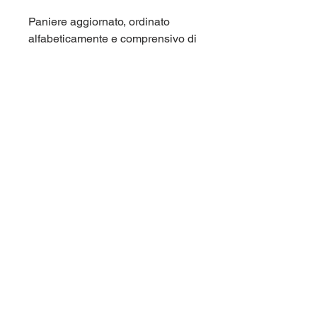
Paniere aggiornato, ordinato
alfabeticamente e comprensivo di
tutte le domande di fine capitolo e
di tutte le domande dei test di
autovalutazione. Corso di laurea
Unipegaso (Pegaso, Universit
Telematica) LM56 Scienze
economiche.
Per maggiori informazioni
contattaci qui sul sito (chat in
basso a destra), oppure su
Telegram nel gruppo
panieri_unipegaso.