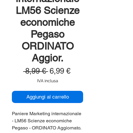
LM56 Scienze
economiche
Pegaso
ORDINATO
Aggior.
Prezzo
Prezzo
 8,99 € 
6,99 €
regolare
scontato
IVA inclusa
Aggiungi al carrello
Paniere Marketing internazionale
- LM56 Scienze economiche
Pegaso - ORDINATO Aggiornato.