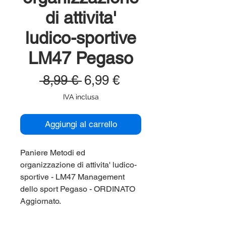
di attivita'
ludico-sportive
LM47 Pegaso
Prezzo
Prezzo
 8,99 € 
6,99 €
regolare
scontato
IVA inclusa
Aggiungi al carrello
Paniere Metodi ed
organizzazione di attivita' ludico-
sportive - LM47 Management
dello sport Pegaso - ORDINATO
Aggiornato.
Paniere aggiornato, ordinato