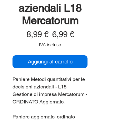
aziendali L18
Mercatorum
Prezzo
Prezzo
 8,99 € 
6,99 €
regolare
scontato
IVA inclusa
Aggiungi al carrello
Paniere Metodi quantitativi per le
decisioni aziendali - L18
Gestione di impresa Mercatorum -
ORDINATO Aggiornato.
Paniere aggiornato, ordinato
alfabeticamente e comprensivo di
tutte le domande di fine capitolo e
di tutte le domande dei test di