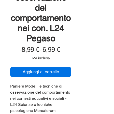
del
comportamento
nei con. L24
Pegaso
Prezzo
Prezzo
 8,99 € 
6,99 €
regolare
scontato
IVA inclusa
Aggiungi al carrello
Paniere Modelli e tecniche di
osservazione del comportamento
nei contesti educativi e sociali -
L24 Scienze e tecniche
psicologiche Mercatorum -