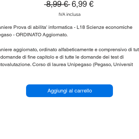
Prezzo
Prezzo
 8,99 € 
6,99 €
regolare
scontato
IVA inclusa
niere Prova di abilita' informatica - L18 Scienze economiche
egaso - ORDINATO Aggiornato.
niere aggiornato, ordinato alfabeticamente e comprensivo di tut
 domande di fine capitolo e di tutte le domande dei test di
tovalutazione. Corso di laurea Unipegaso (Pegaso, Universit
lematica) L18 Scienze economiche.
r maggiori informazioni contattaci qui sul sito (chat in basso a
Aggiungi al carrello
stra), oppure su Telegram nel gruppo panieri_unipegaso.