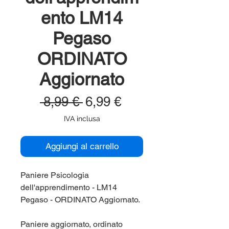
ento LM14
Pegaso
ORDINATO
Aggiornato
Prezzo
Prezzo
 8,99 € 
6,99 €
regolare
scontato
IVA inclusa
Aggiungi al carrello
Paniere Psicologia
dell'apprendimento - LM14
Pegaso - ORDINATO Aggiornato.
Paniere aggiornato, ordinato