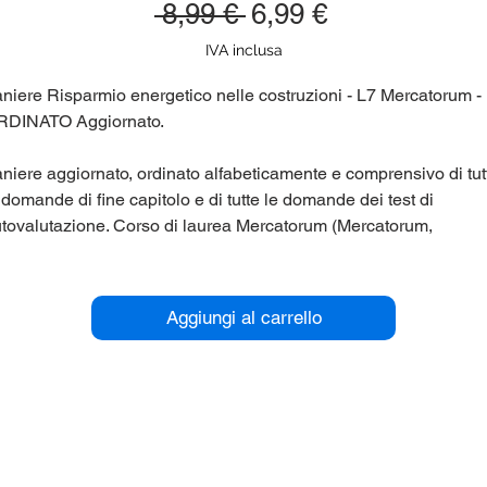
Prezzo
Prezzo
 8,99 € 
6,99 €
regolare
scontato
IVA inclusa
niere Risparmio energetico nelle costruzioni - L7 Mercatorum -
RDINATO Aggiornato.
niere aggiornato, ordinato alfabeticamente e comprensivo di tut
 domande di fine capitolo e di tutte le domande dei test di
tovalutazione. Corso di laurea Mercatorum (Mercatorum,
iversita' Telematica) L7.
r maggiori informazioni contattaci qui sul sito (chat in basso a
Aggiungi al carrello
stra), oppure su Telegram nel gruppo @panieri_unipegaso.
utaci anche tu a migliorare ed incrementare i panieri, riceverai
onti esclusivi.