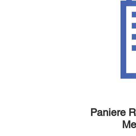
Paniere R
Me