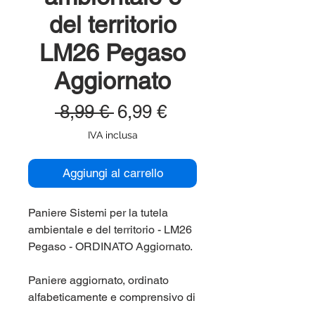
del territorio
LM26 Pegaso
Aggiornato
Prezzo
Prezzo
 8,99 € 
6,99 €
regolare
scontato
IVA inclusa
Aggiungi al carrello
Paniere Sistemi per la tutela
ambientale e del territorio - LM26
Pegaso - ORDINATO Aggiornato.
Paniere aggiornato, ordinato
alfabeticamente e comprensivo di
tutte le domande di fine capitolo e