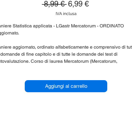
Prezzo
Prezzo
 8,99 € 
6,99 €
regolare
scontato
IVA inclusa
niere Statistica applicata - LGastr Mercatorum - ORDINATO
giornato.
niere aggiornato, ordinato alfabeticamente e comprensivo di tut
 domande di fine capitolo e di tutte le domande dei test di
tovalutazione. Corso di laurea Mercatorum (Mercatorum,
iversita' Telematica) LGastr
r maggiori informazioni contattaci qui sul sito (chat in basso a
Aggiungi al carrello
stra), oppure su Telegram nel gruppo @panieri_unipegaso.