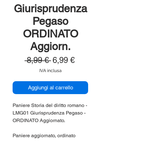
Giurisprudenza
Pegaso
ORDINATO
Aggiorn.
Prezzo
Prezzo
 8,99 € 
6,99 €
regolare
scontato
IVA inclusa
Aggiungi al carrello
Paniere Storia del diritto romano -
LMG01 Giurisprudenza Pegaso -
ORDINATO Aggiornato.
Paniere aggiornato, ordinato