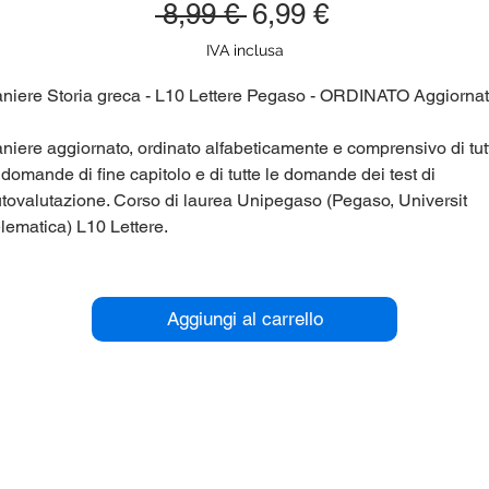
Prezzo
Prezzo
 8,99 € 
6,99 €
regolare
scontato
IVA inclusa
niere Storia greca - L10 Lettere Pegaso - ORDINATO Aggiornat
niere aggiornato, ordinato alfabeticamente e comprensivo di tut
 domande di fine capitolo e di tutte le domande dei test di
tovalutazione. Corso di laurea Unipegaso (Pegaso, Universit
lematica) L10 Lettere.
r maggiori informazioni contattaci qui sul sito (chat in basso a
stra), oppure su Telegram nel gruppo panieri_unipegaso.
Aggiungi al carrello