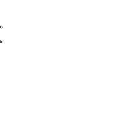
o.
te