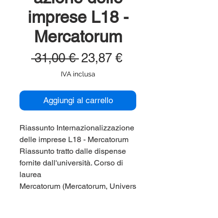
imprese L18 -
Mercatorum
Prezzo
Prezzo
 31,00 € 
23,87 €
regolare
scontato
IVA inclusa
Aggiungi al carrello
Riassunto Internazionalizzazione
delle imprese L18 - Mercatorum
Riassunto tratto dalle dispense
fornite dall'università. Corso di
laurea
Mercatorum (Mercatorum, Univers
ita' Telematica) L18.