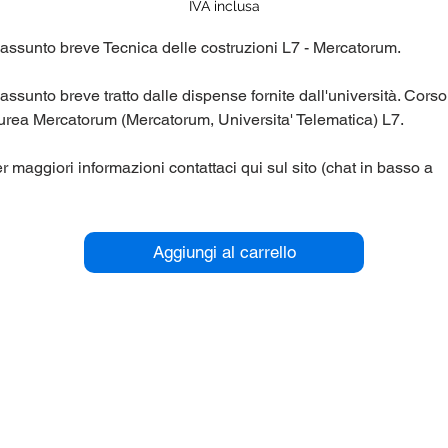
IVA inclusa
assunto breve Tecnica delle costruzioni L7 - Mercatorum.
assunto breve tratto dalle dispense fornite dall'università. Corso
urea Mercatorum (Mercatorum, Universita' Telematica) L7.
r maggiori informazioni contattaci qui sul sito (chat in basso a
stra), oppure su Telegram nel gruppo panieri_unipegaso.
Aggiungi al carrello