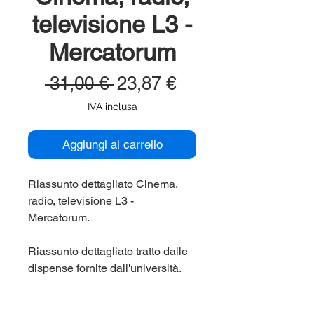
televisione L3 -
Mercatorum
Prezzo
Prezzo
 31,00 € 
23,87 €
regolare
scontato
IVA inclusa
Aggiungi al carrello
Riassunto dettagliato Cinema,
radio, televisione L3 -
Mercatorum.
Riassunto dettagliato tratto dalle
dispense fornite dall'università.
Corso di laurea Mercatorum
(Mercatorum, Universita'