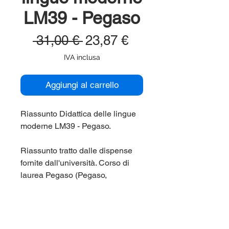
LM39 - Pegaso
Prezzo
Prezzo
 31,00 € 
23,87 €
regolare
scontato
IVA inclusa
Aggiungi al carrello
Riassunto Didattica delle lingue
moderne LM39 - Pegaso.
Riassunto tratto dalle dispense
fornite dall'università. Corso di
laurea Pegaso (Pegaso,
Universita' Telematica) LM39.
Per maggiori informazioni
contattaci qui sul sito (chat in