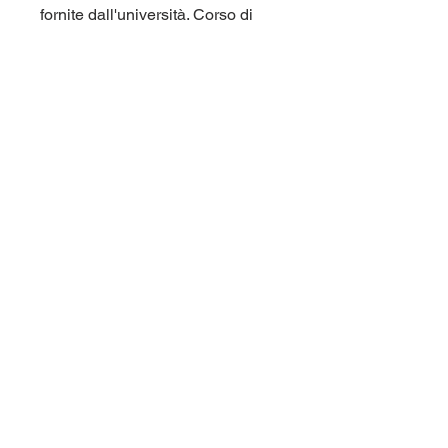
fornite dall'università. Corso di
laurea Pegaso (Unipegaso,
Universita' Telematica) L15.
Per maggiori informazioni
contattaci qui sul sito (chat in
basso a destra), oppure su
Telegram nel gruppo
panieri_unipegaso.