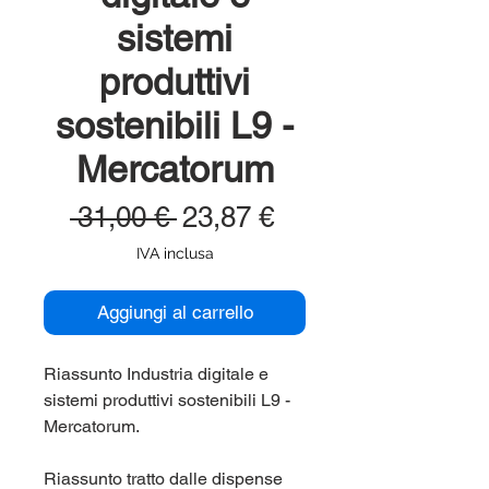
sistemi
produttivi
sostenibili L9 -
Mercatorum
Prezzo
Prezzo
 31,00 € 
23,87 €
regolare
scontato
IVA inclusa
Aggiungi al carrello
Riassunto Industria digitale e
sistemi produttivi sostenibili L9 -
Mercatorum.
Riassunto tratto dalle dispense