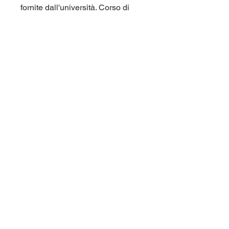
fornite dall'università. Corso di
laurea Mercatorum (Mercatorum,
Universita' Telematica) L9.
Per maggiori informazioni
contattaci qui sul sito (chat in
basso a destra), oppure su
Telegram nel gruppo
panieri_unipegaso.