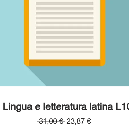
Lingua e letteratura latina L
Prezzo
Prezzo
 31,00 € 
23,87 €