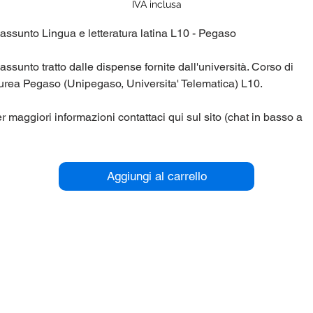
regolare
scontato
IVA inclusa
assunto Lingua e letteratura latina L10 - Pegaso
assunto tratto dalle dispense fornite dall'università. Corso di
urea Pegaso (Unipegaso, Universita' Telematica) L10.
r maggiori informazioni contattaci qui sul sito (chat in basso a
stra), oppure su Telegram nel gruppo panieri_unipegaso.
Aggiungi al carrello