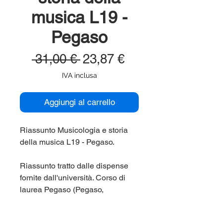
musica L19 -
Pegaso
Prezzo
Prezzo
 31,00 € 
23,87 €
regolare
scontato
IVA inclusa
Aggiungi al carrello
Riassunto Musicologia e storia
della musica L19 - Pegaso.
Riassunto tratto dalle dispense
fornite dall'università. Corso di
laurea Pegaso (Pegaso,
Universita' Telematica) L19.