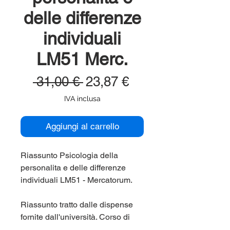
delle differenze
individuali
LM51 Merc.
Prezzo
Prezzo
 31,00 € 
23,87 €
regolare
scontato
IVA inclusa
Aggiungi al carrello
Riassunto Psicologia della
personalita e delle differenze
individuali LM51 - Mercatorum.
Riassunto tratto dalle dispense
fornite dall'università. Corso di
laurea Mercatorum (Mercatorum,