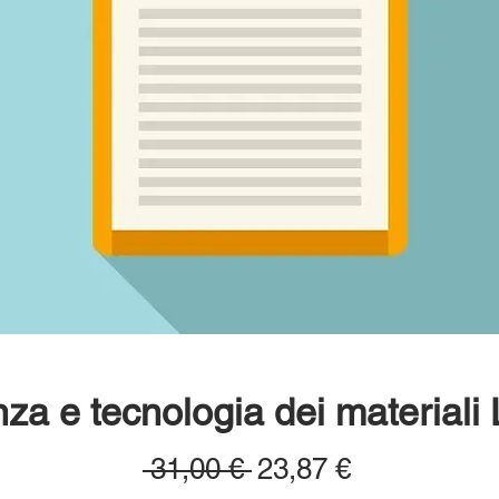
za e tecnologia dei materiali
Prezzo
Prezzo
 31,00 € 
23,87 €