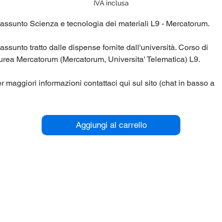
regolare
scontato
IVA inclusa
assunto Scienza e tecnologia dei materiali L9 - Mercatorum.
assunto tratto dalle dispense fornite dall'università. Corso di
urea Mercatorum (Mercatorum, Universita' Telematica) L9.
r maggiori informazioni contattaci qui sul sito (chat in basso a
stra), oppure su Telegram nel gruppo panieri_unipegaso.
Aggiungi al carrello