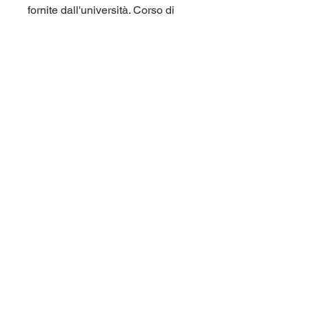
fornite dall'università. Corso di
laurea
Mercatorum (Mercatorum, Univers
ita' Telematica) L24.
Per maggiori informazioni
contattaci qui sul sito (chat in
basso a destra), oppure su
Telegram nel gruppo
panieri_unipegaso.