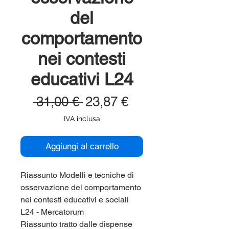
del
comportamento
nei contesti
educativi L24
Prezzo
Prezzo
 31,00 € 
23,87 €
regolare
scontato
IVA inclusa
Aggiungi al carrello
Riassunto Modelli e tecniche di
osservazione del comportamento
nei contesti educativi e sociali
L24 - Mercatorum
Riassunto tratto dalle dispense