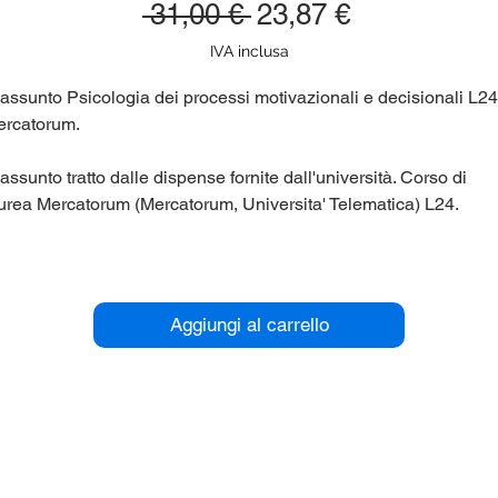
Prezzo
Prezzo
 31,00 € 
23,87 €
regolare
scontato
IVA inclusa
assunto Psicologia dei processi motivazionali e decisionali L24
rcatorum.
assunto tratto dalle dispense fornite dall'università. Corso di
urea Mercatorum (Mercatorum, Universita' Telematica) L24.
r maggiori informazioni contattaci qui sul sito (chat in basso a
stra), oppure su Telegram nel gruppo panieri_unipegaso.
Aggiungi al carrello