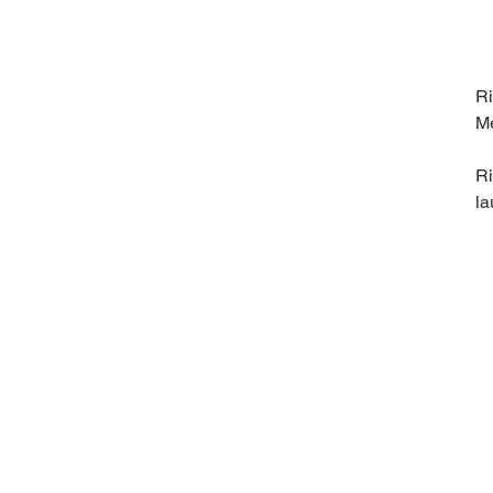
Ri
Me
Ri
la
Pe
de