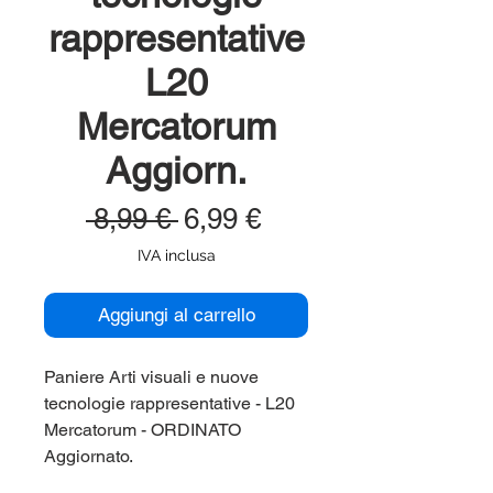
rappresentative
L20
Mercatorum
Aggiorn.
Prezzo
Prezzo
 8,99 € 
6,99 €
regolare
scontato
IVA inclusa
Aggiungi al carrello
Paniere Arti visuali e nuove
tecnologie rappresentative - L20
Mercatorum - ORDINATO
Aggiornato.