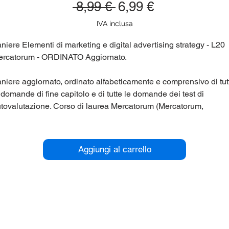
Prezzo
Prezzo
 8,99 € 
6,99 €
regolare
scontato
IVA inclusa
niere Elementi di marketing e digital advertising strategy - L20
rcatorum - ORDINATO Aggiornato.
niere aggiornato, ordinato alfabeticamente e comprensivo di tut
 domande di fine capitolo e di tutte le domande dei test di
tovalutazione. Corso di laurea Mercatorum (Mercatorum,
iversita' Telematica) L20.
r maggiori informazioni contattaci qui sul sito (chat in basso a
Aggiungi al carrello
stra), oppure su Telegram nel gruppo @panieri_unipegaso.