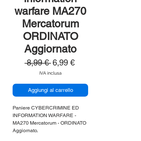
warfare MA270
Mercatorum
ORDINATO
Aggiornato
Prezzo
Prezzo
 8,99 € 
6,99 €
regolare
scontato
IVA inclusa
Aggiungi al carrello
Paniere CYBERCRIMINE ED
INFORMATION WARFARE -
MA270 Mercatorum - ORDINATO
Aggiornato.