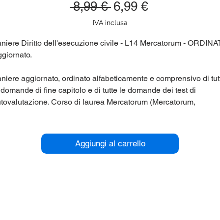
Prezzo
Prezzo
 8,99 € 
6,99 €
regolare
scontato
IVA inclusa
niere Diritto dell'esecuzione civile - L14 Mercatorum - ORDIN
giornato.
niere aggiornato, ordinato alfabeticamente e comprensivo di tut
 domande di fine capitolo e di tutte le domande dei test di
tovalutazione. Corso di laurea Mercatorum (Mercatorum,
iversita' Telematica) L14
r maggiori informazioni contattaci qui sul sito (chat in basso a
Aggiungi al carrello
stra), oppure su Telegram nel gruppo @panieri_unipegaso.