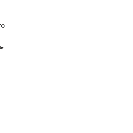
ATO
te