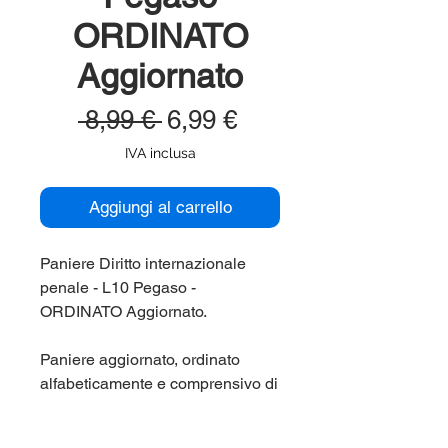
ORDINATO
Aggiornato
Prezzo
Prezzo
 8,99 € 
6,99 €
regolare
scontato
IVA inclusa
Aggiungi al carrello
Paniere Diritto internazionale
penale - L10 Pegaso -
ORDINATO Aggiornato.
Paniere aggiornato, ordinato
alfabeticamente e comprensivo di
tutte le domande di fine capitolo e
di tutte le domande dei test di