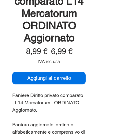
comparato L14
Mercatorum
ORDINATO
Aggiornato
Prezzo
Prezzo
 8,99 € 
6,99 €
regolare
scontato
IVA inclusa
Aggiungi al carrello
Paniere Diritto privato comparato
- L14 Mercatorum - ORDINATO
Aggiornato.
Paniere aggiornato, ordinato
alfabeticamente e comprensivo di