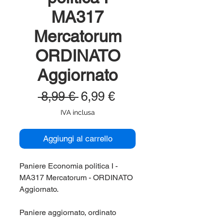
MA317
Mercatorum
ORDINATO
Aggiornato
Prezzo
Prezzo
 8,99 € 
6,99 €
regolare
scontato
IVA inclusa
Aggiungi al carrello
Paniere Economia politica I -
MA317 Mercatorum - ORDINATO
Aggiornato.
Paniere aggiornato, ordinato