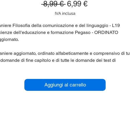
Prezzo
Prezzo
 8,99 € 
6,99 €
regolare
scontato
IVA inclusa
niere Filosofia della comunicazione e del linguaggio - L19
ienze dell'educazione e formazione Pegaso - ORDINATO
giornato.
niere aggiornato, ordinato alfabeticamente e comprensivo di tu
 domande di fine capitolo e di tutte le domande dei test di
tovalutazione. Corso di laurea Unipegaso (Pegaso, Universit
lematica) L19 Scienze dell'educazione e formazione.
Aggiungi al carrello
r maggiori informazioni contattaci qui sul sito (chat in basso a
stra), oppure su Telegram nel gruppo panieri_unipegaso.