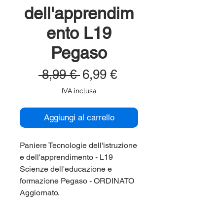
dell'apprendim
ento L19
Pegaso
Prezzo
Prezzo
 8,99 € 
6,99 €
regolare
scontato
IVA inclusa
Aggiungi al carrello
Paniere Tecnologie dell'istruzione
e dell'apprendimento - L19
Scienze dell'educazione e
formazione Pegaso - ORDINATO
Aggiornato.
Paniere aggiornato, ordinato