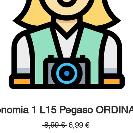
onomia 1 L15 Pegaso ORDINA
Prezzo
Prezzo
 8,99 € 
6,99 €