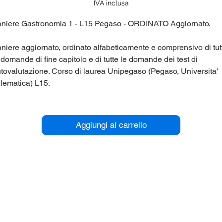
regolare
scontato
IVA inclusa
niere Gastronomia 1 - L15 Pegaso - ORDINATO Aggiornato.
niere aggiornato, ordinato alfabeticamente e comprensivo di tut
 domande di fine capitolo e di tutte le domande dei test di
tovalutazione. Corso di laurea Unipegaso (Pegaso, Universita'
lematica) L15.
r maggiori informazioni contattaci qui sul sito (chat in basso a
stra), oppure su Telegram nel gruppo @panieri_unipegaso.
Aggiungi al carrello