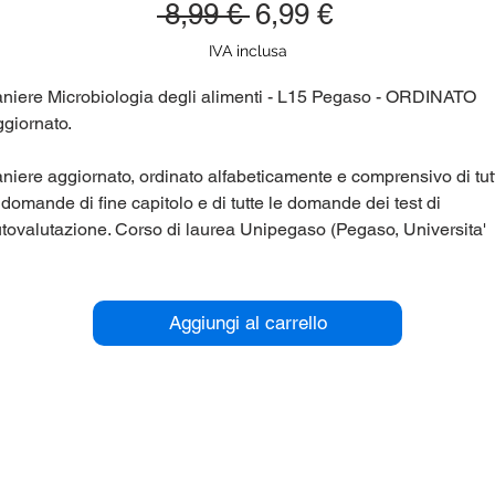
Prezzo
Prezzo
 8,99 € 
6,99 €
regolare
scontato
IVA inclusa
niere Microbiologia degli alimenti - L15 Pegaso - ORDINATO
giornato.
niere aggiornato, ordinato alfabeticamente e comprensivo di tut
 domande di fine capitolo e di tutte le domande dei test di
tovalutazione. Corso di laurea Unipegaso (Pegaso, Universita'
lematica) L15.
r maggiori informazioni contattaci qui sul sito (chat in basso a
Aggiungi al carrello
stra), oppure su Telegram nel gruppo @panieri_unipegaso.