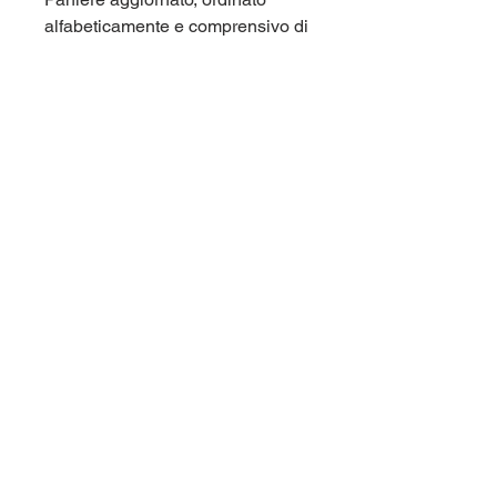
alfabeticamente e comprensivo di
tutte le domande di fine capitolo e
di tutte le domande dei test di
autovalutazione. Corso di laurea
Mercatorum (Unimercatorum,
Universita' Telematica) L14.
Per maggiori informazioni
contattaci qui sul sito (chat in
basso a destra), oppure su
Telegram nel gruppo
@panieri_unipegaso.