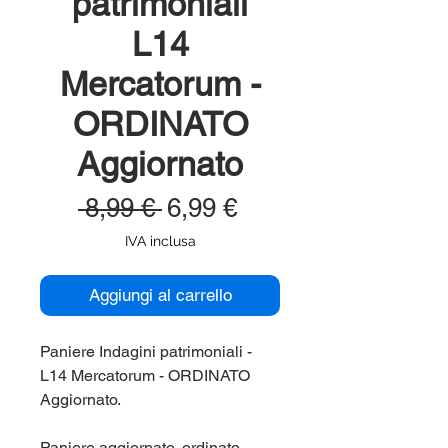
patrimoniali
L14
Mercatorum -
ORDINATO
Aggiornato
Prezzo
Prezzo
 8,99 € 
6,99 €
regolare
scontato
IVA inclusa
Aggiungi al carrello
Paniere Indagini patrimoniali -
L14 Mercatorum - ORDINATO
Aggiornato.
Paniere aggiornato, ordinato