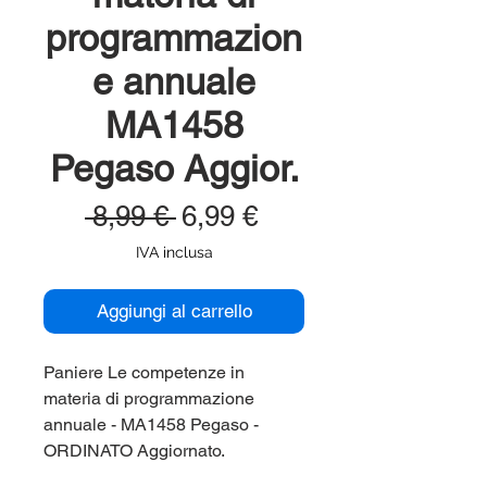
programmazion
e annuale
MA1458
Pegaso Aggior.
Prezzo
Prezzo
 8,99 € 
6,99 €
regolare
scontato
IVA inclusa
Aggiungi al carrello
Paniere Le competenze in
materia di programmazione
annuale - MA1458 Pegaso -
ORDINATO Aggiornato.